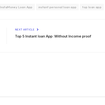
InstaMoney Loan App
instant personal loan app
top loan app
NEXT ARTICLE
Top 5 Instant loan App :Without Income proof