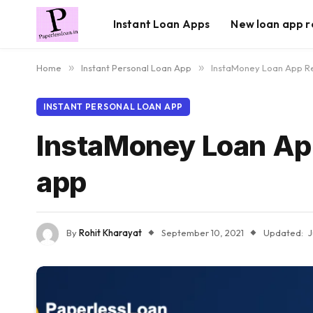
Instant Loan Apps
New loan app r
Home
»
Instant Personal Loan App
»
InstaMoney Loan App Re
INSTANT PERSONAL LOAN APP
InstaMoney Loan App
app
By
Rohit Kharayat
September 10, 2021
Updated:
J