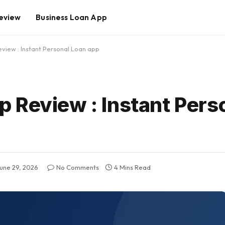
eview
Business Loan App
view : Instant Personal Loan app
 Review : Instant Pers
une 29, 2026
No Comments
4 Mins Read